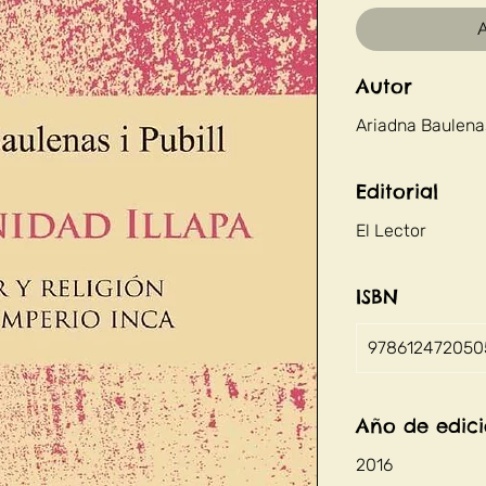
A
Autor
Ariadna Baulenas
Editorial
El Lector
ISBN
978612472050
Año de edic
2016