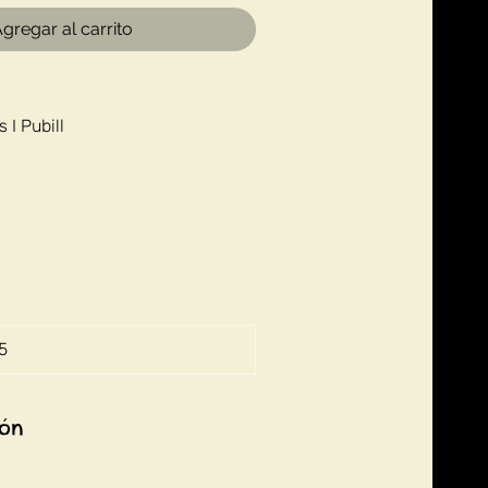
gregar al carrito
 I Pubill
5
ión