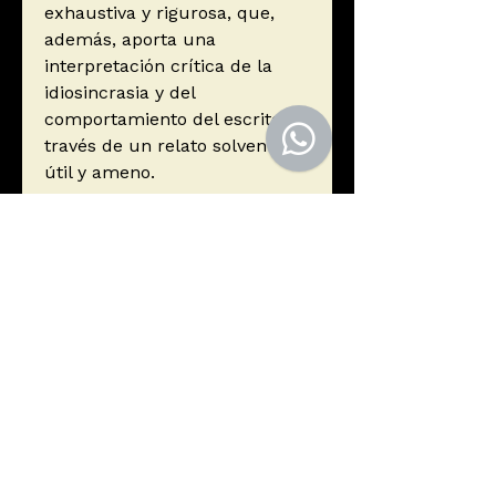
exhaustiva y rigurosa, que,
además, aporta una
interpretación crítica de la
idiosincrasia y del
comportamiento del escritor a
través de un relato solvente,
útil y ameno.
Autor
Manuel Alberca
Editorial
Tusquets Editores S.A.
ISBN
9788490660720
Año de edición