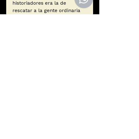
historiadores era la de
rescatar a la gente ordinaria
del pasado, especialmente
aquellos que habían sido
derrotados, de la enorme
condescendencia de la
posteridad.
Autor
Thompson, E.P.
Editorial
ISBN
9788494027932
Año de edición