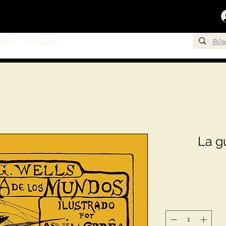
enda
Contacto
La g