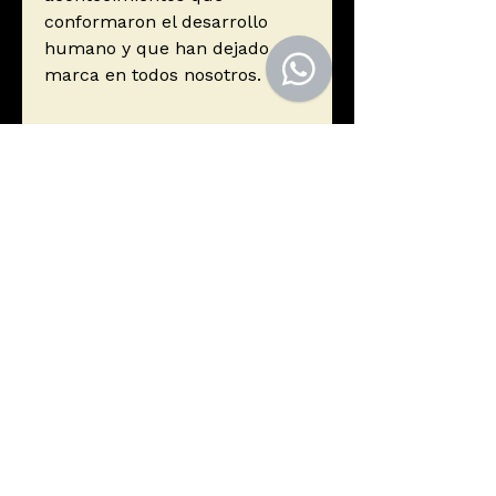
conformaron el desarrollo
humano y que han dejado una
marca en todos nosotros.
Autor
Roberts, Alice
Editorial
Editorial Pasado y Presente
ISBN
9788494769467
Año de edición
2018
Páginas
400