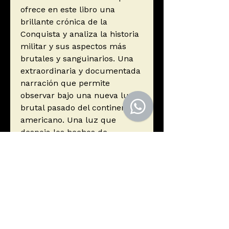
ofrece en este libro una
brillante crónica de la
Conquista y analiza la historia
militar y sus aspectos más
brutales y sanguinarios. Una
extraordinaria y documentada
narración que permite
observar bajo una nueva luz el
brutal pasado del continente
americano. Una luz que
despoja los hechos de
cualquier desviación
mitificadora y de los reiterados
intentos de buena parte de la
historiografía conservadora
hispánica de justificar la
colonización, alegando una
inequívoca intención