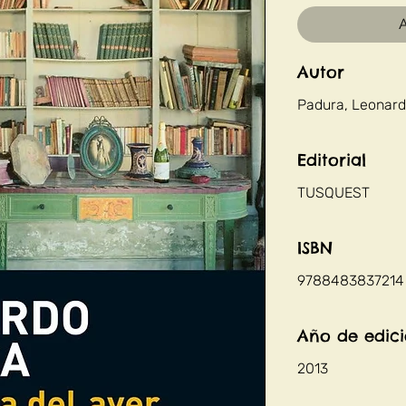
A
Autor
Padura, Leonar
Editorial
TUSQUEST
ISBN
9788483837214
Año de edic
2013