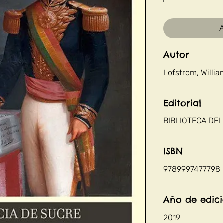
A
Autor
Lofstrom, Willia
Editorial
BIBLIOTECA DEL
ISBN
9789997477798
Año de edic
2019