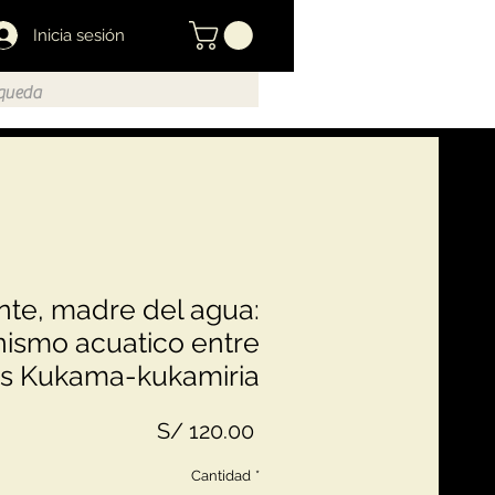
Inicia sesión
nte, madre del agua:
smo acuatico entre
os Kukama-kukamiria
Precio
S/ 120.00
Cantidad
*