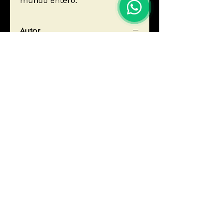
mundo entero.
Autor
Asimov, Isaac
Editorial
ALIANZA EDITORIAL
ISBN
9788420669519
Año de edición
2012
Páginas
400
EL LECTOR
libreriaellector213@gmail.com