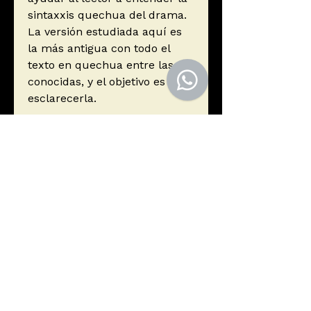
sintaxxis quechua del drama.
La versión estudiada aquí es
la más antigua con todo el
texto en quechua entre las
conocidas, y el objetivo es
esclarecerla.
Autor
Jan Szemiński
Editorial
El Lector
ISBN
9786124818776
Año de edición
2022