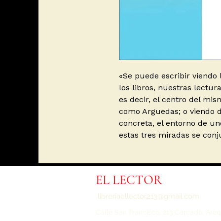
«Se puede escribir viendo 
los libros, nuestras lectu
es decir, el centro del mis
como Arguedas; o viendo d
concreta, el entorno de u
estas tres miradas se con
EL LECTOR
libreriaellector213@gmail.com
Calle San Francisco, 213 Cercado,
Areq