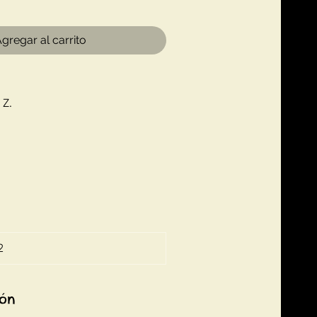
gregar al carrito
 Z.
2
ión