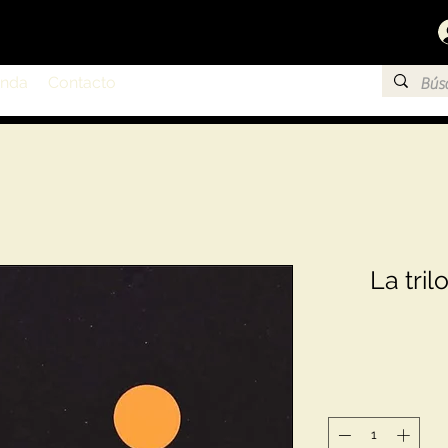
enda
Contacto
La tril