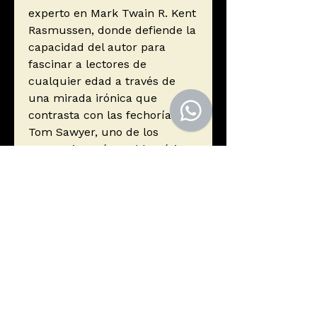
experto en Mark Twain R. Kent
Rasmussen, donde defiende la
capacidad del autor para
fascinar a lectores de
cualquier edad a través de
una mirada irónica que
contrasta con las fechorías de
Tom Sawyer, uno de los
personajes más emblemáticos
de la literatura
estadounidense.
William Faulkner dijo sobre
Mark Twain...
«El padre de la literatura
norteamericana.»
Autor