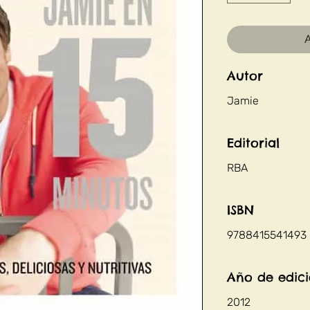
A
Autor
Jamie
Editorial
RBA
ISBN
9788415541493
Año de edic
2012