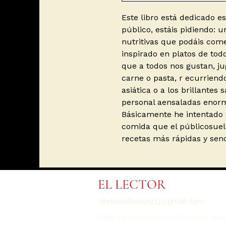
Este libro está dedicado e
público, estáis pidiendo: 
nutritivas que podáis come
inspirado en platos de to
que a todos nos gustan, ju
carne o pasta, r ecurriend
asiática o a los brillante
personal aensaladas enor
Básicamente he intentado d
comida que el públicosuele
recetas más rápidas y sen
EL LECTOR
libreriaellector213@gmail.com
Calle San Francisco, 213 Cercado,
Areq