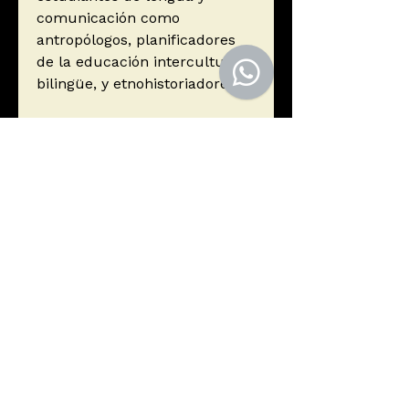
comunicación como
antropólogos, planificadores
de la educación intercultural
bilingüe, y etnohistoriadores.
Autor
Crevels, Mily
Editorial
Plural Editores
ISBN
9789995414757
Año de edición
2012
Páginas