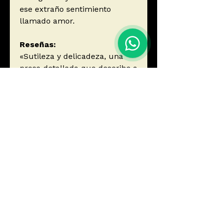
ese extraño sentimiento
llamado amor.
Reseñas:
«Sutileza y delicadeza, una
prosa detallada que describe a
conciencia las marcas del
alma.»Pere Guixà, El País
«Si te gusta Haruki Murakami,
adorarás Los amores de
Nishino.»DozoDomo.com
Autor
Kawakami, Hiromi
Editorial