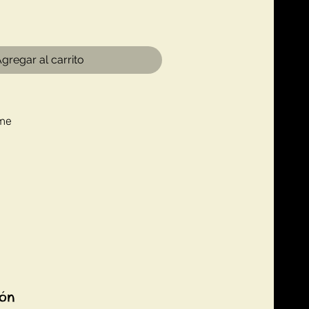
gregar al carrito
ime
ión