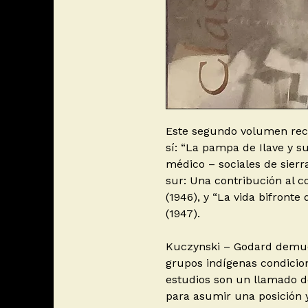
Este segundo volumen reco
sí: “La pampa de Ilave y s
médico – sociales de sierr
sur: Una contribución al c
(1946), y “La vida bifront
(1947).
Kuczynski – Godard demues
grupos indígenas condicio
estudios son un llamado d
para asumir una posición y