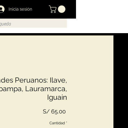
Inicia sesión
des Peruanos: Ilave,
pampa, Lauramarca,
Iguain
Precio
S/ 65.00
Cantidad
*