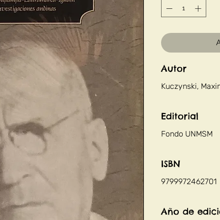
A
Autor
Kuczynski, Max
Editorial
Fondo UNMSM
ISBN
9799972462701
Año de edic