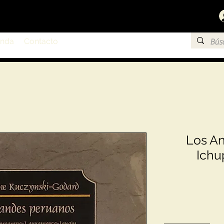
enda
Contacto
Los An
Ichu