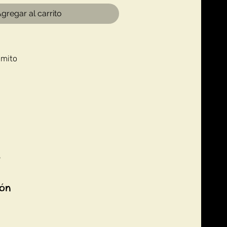
gregar al carrito
imito
5
ión