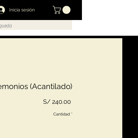
Inicia sesión
emonios (Acantilado)
Precio
S/ 240.00
Cantidad
*