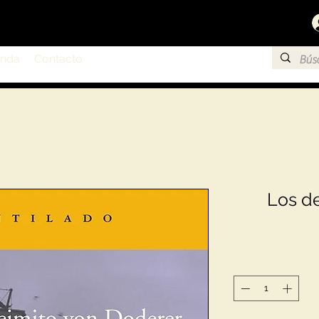
enda
Contacto
Los d