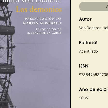
A
Autor
Von Doderer, He
Editorial
Acantilado
ISBN
978849683470
Año de edic
2009