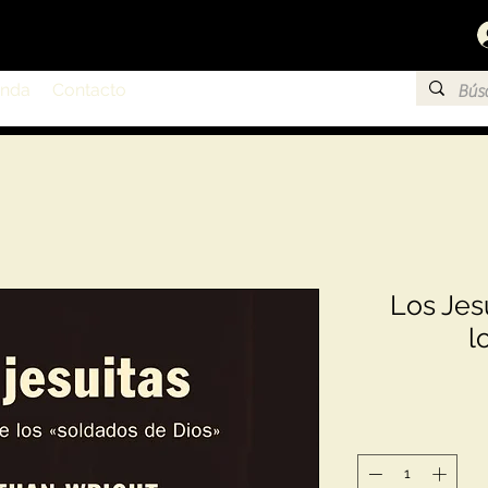
enda
Contacto
Los Jesu
l