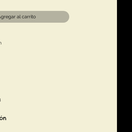
gregar al carrito
n
8
ión