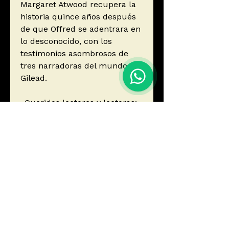
Margaret Atwood recupera la
historia quince años después
de que Offred se adentrara en
lo desconocido, con los
testimonios asombrosos de
tres narradoras del mundo de
Gilead.
«Queridos lectores y lectoras:
vuestras preguntas sobre
Gilead y su funcionamiento
interno han sido la fuente de
inspiración de este libro.
¡Bueno, casi todo! La otra es el
mundo en el que vivimos.»-
Margaret Atwood
Autor