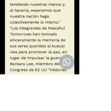
tendiendo nuestras manos y,
al hacerlo, esperamos que
nuestra nación haga
colectivamente lo mismo."
"Los integrantes de Peaceful
Tomorrows han honrado
sinceramente la memoria de
sus seres queridos al buscar
vías para promover la paz, en
lugar de impulsar la guerra".
Barbara Lee, miembro del
Congreso de EE UU "Historias
que conmueven, historias que
inspiran... Nos recuerdan que
la violencia no necesariamente
tiene que regir nuestras
mentes ni nuestras vidas, que
una forma diferente de pensar