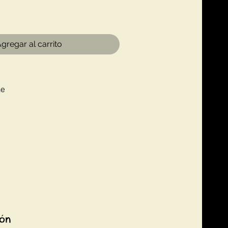
gregar al carrito
ne
ión