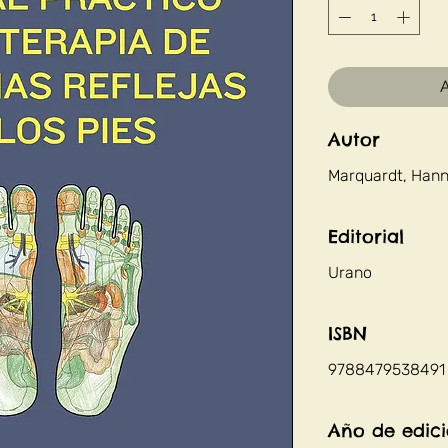
A
Autor
Marquardt, Han
Editorial
Urano
ISBN
9788479538491
Año de edic