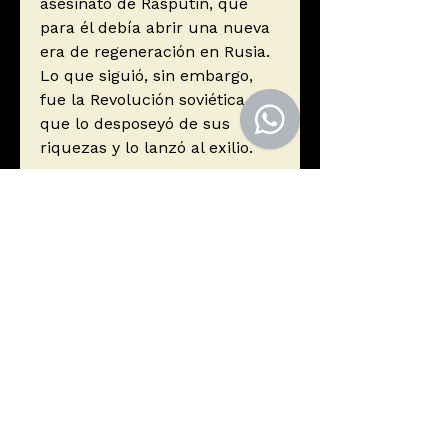
asesinato de Rasputin, que
para él debía abrir una nueva
era de regeneración en Rusia.
Lo que siguió, sin embargo,
fue la Revolución soviética,
que lo desposeyó de sus
riquezas y lo lanzó al exilio.
Autor
Yusúpov, Félix F.
Editorial
ALBA
ISBN
9788411780469
Año de edición
2024