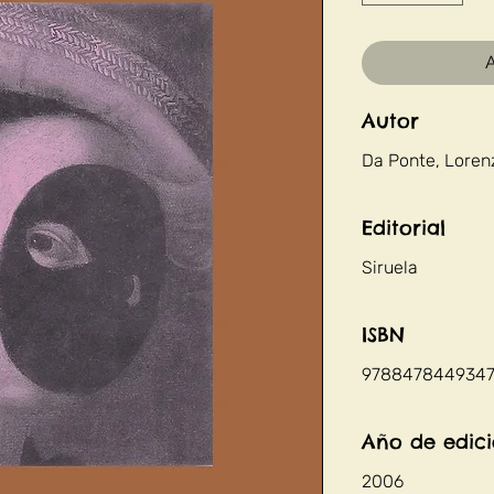
A
Autor
Da Ponte, Loren
Editorial
Siruela
ISBN
978847844934
Año de edic
2006