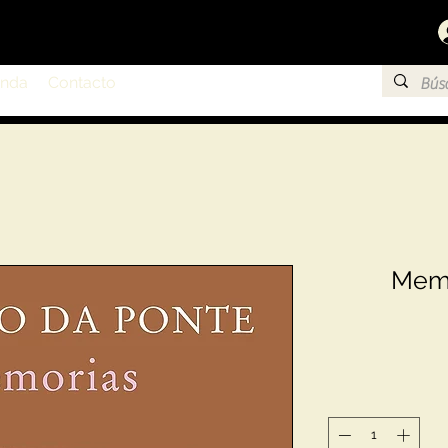
enda
Contacto
Memo