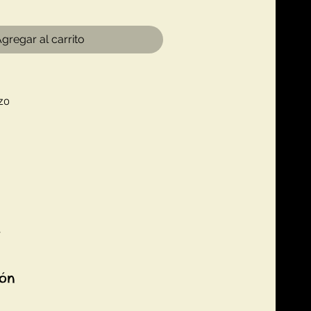
gregar al carrito
zo
7
ión