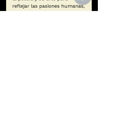
reflejar las pasiones humanas,
Ovidio, impulsado
secretamente por las musas,
alcanza con sus Metamorfosis
la gloria de los mejores
clásicos.
Autor
Ovidio
Editorial
Austral
ISBN
9788467037487
Año de edición
2000