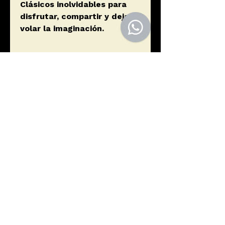
Clásicos inolvidables para
disfrutar, compartir y dejar
volar la imaginación.
Autor
Ende, Michel
Editorial
ALFAGUARA
ISBN
9788420482767
Año de edición
2007
Páginas
320