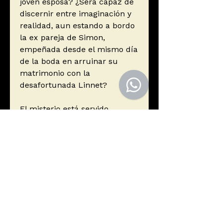
joven esposa? ¿Será capaz de
discernir entre imaginación y
realidad, aun estando a bordo
la ex pareja de Simon,
empeñada desde el mismo día
de la boda en arruinar su
matrimonio con la
desafortunada Linnet?
El misterio está servido.
Autor
Christie, Agatha
Editorial
Booket
ISBN