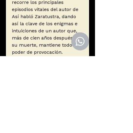
recorre los principales
episodios vitales del autor de
Así habló Zaratustra, dando
así la clave de los enigmas e
intuiciones de un autor que,
más de cien años después de
su muerte, mantiene todo su
poder de provocación.
Autor
Safranski, Rüdiger
Editorial
Tusquets Editores S.A.
ISBN
9788490666319
Año de edición