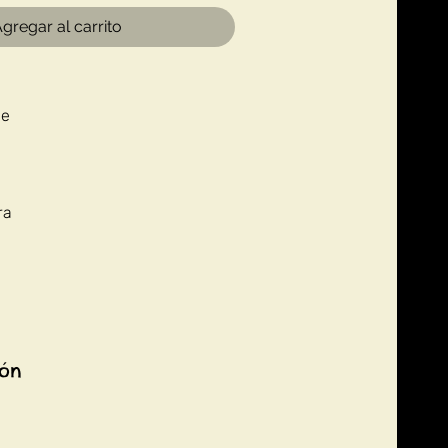
gregar al carrito
ve
ra
ión