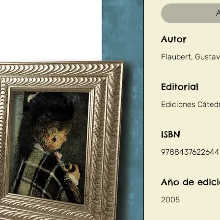
A
Autor
Flaubert, Gusta
Editorial
Ediciones Cáted
ISBN
9788437622644
Año de edic
2005