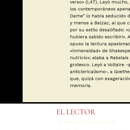
verso» (I,47). Leyó mucho,
los contemporáneos apenas
Dame" lo había seducido de
y menos a Balzac, al que 
por su estilo desaliñado: 
hubiera sabido escribir!».
opuso la lectura apasionad
«inmensidad» de Shakespe
nutricio»; alaba a Rabelais
grotesco. Leyó a Voltaire 
anticlericalismo-, a Goethe,
que, quizá con exageració
memoria.
EL LECTOR
libreriaellector213@gmail.com