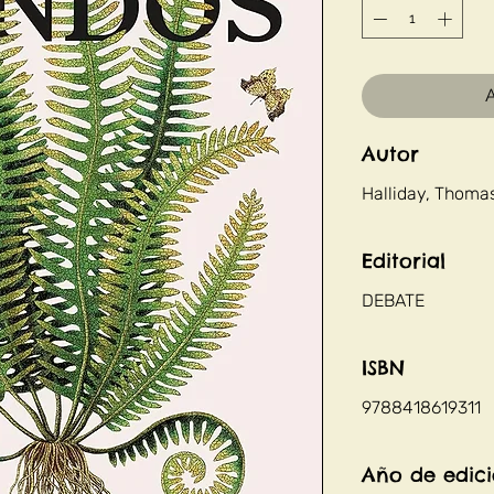
A
Autor
Halliday, Thoma
Editorial
DEBATE
ISBN
9788418619311
Año de edic