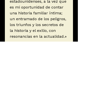
estadounidenses, a la vez que
es mi oportunidad de contar
una historia familiar íntima;
un entramado de los peligros,
los triunfos y los secretos de
la historia y el exilio, con
resonancias en la actualidad.»
Autor
Wolff, Alexander
Editorial
Editorial Crítica
ISBN
9788491993711
Año de edición
2022