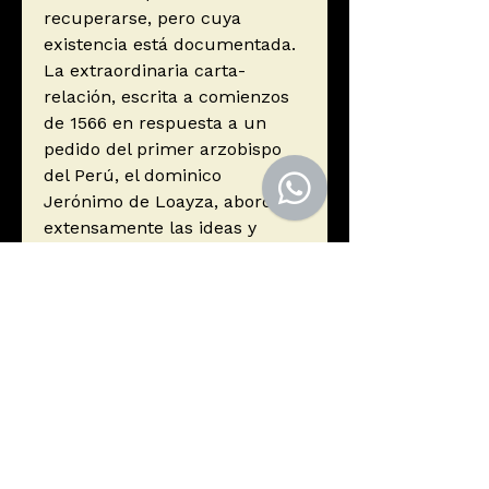
recuperarse, pero cuya
existencia está documentada.
La extraordinaria carta-
relación, escrita a comienzos
de 1566 en respuesta a un
pedido del primer arzobispo
del Perú, el dominico
Jerónimo de Loayza, aborda
extensamente las ideas y
prácticas relacionadas con la
muerte entre los pueblos
indígenas del territorio del
virreinato, desde Colombia
hasta Chile, y desde la costa
hasta los territorios
chiriguanos.
ISBN