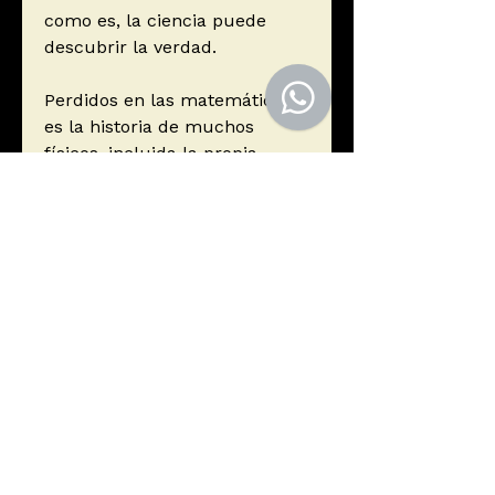
como es, la ciencia puede
descubrir la verdad.
Perdidos en las matemáticas
es la historia de muchos
físicos, incluida la propia
autora, que se enfrentan a la
creencia de que las leyes de la
naturaleza son bellas, porque
¿acaso creer no es algo que
un científico no debería hacer
nunca?
Autor
Hossenfelder, Sabine
Editorial