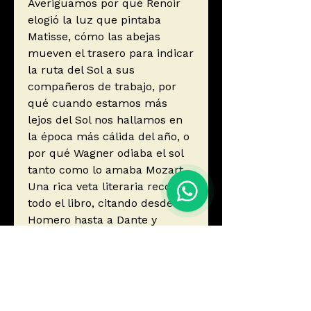
Averiguamos por qué Renoir
elogió la luz que pintaba
Matisse, cómo las abejas
mueven el trasero para indicar
la ruta del Sol a sus
compañeros de trabajo, por
qué cuando estamos más
lejos del Sol nos hallamos en
la época más cálida del año, o
por qué Wagner odiaba el sol
tanto como lo amaba Mozart.
Una rica veta literaria recorre
todo el libro, citando desde a
Homero hasta a Dante y
Nietzsche, Keats, Shelley y
Whitman, pero sin olvidar a
Groucho Marx o Woody Allen.
En Persiguiendo el Sol leemos
las reflexiones de maestros de