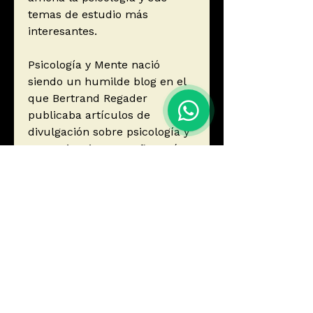
temas de estudio más
interesantes.
Psicología y Mente nació
siendo un humilde blog en el
que Bertrand Regader
publicaba artículos de
divulgación sobre psicología y
neurociencias. Dos años más
tarde, se ha convertido en la
revista digital en castellano
más consultada en su ámbito,
con 3 millones de visitas
mensuales y en la cual
participan más de 100 autores
y colaboradores.
Autor