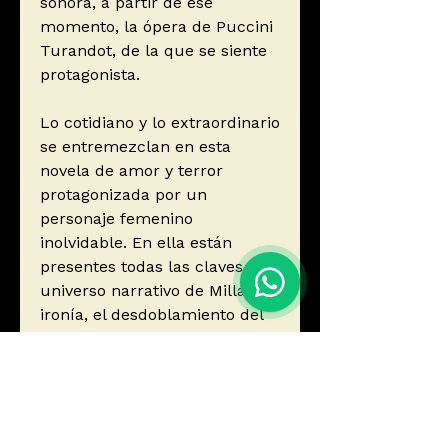
sonora, a partir de ese
momento, la ópera de Puccini
Turandot, de la que se siente
protagonista.
Lo cotidiano y lo extraordinario
se entremezclan en esta
novela de amor y terror
protagonizada por un
personaje femenino
inolvidable. En ella están
presentes todas las claves del
universo narrativo de Millás: la
ironía, el desdoblamiento del
yo, las distintas facetas que
componen la realidad, la
soledad y la constatación de
una verdad inmutable, la de
que el espejo en el que