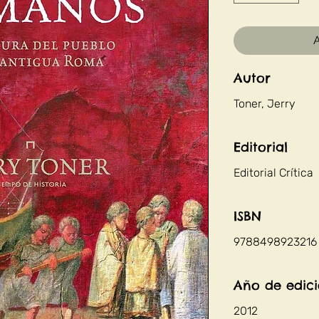
A
Autor
Toner, Jerry
Editorial
Editorial Crítica
ISBN
9788498923216
Año de edic
2012