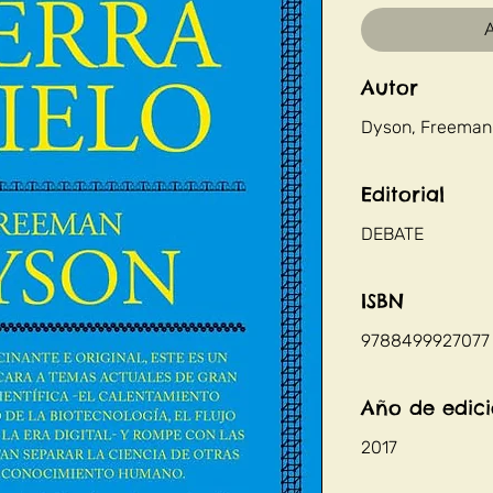
A
Autor
Dyson, Freeman
Editorial
DEBATE
ISBN
9788499927077
Año de edic
2017