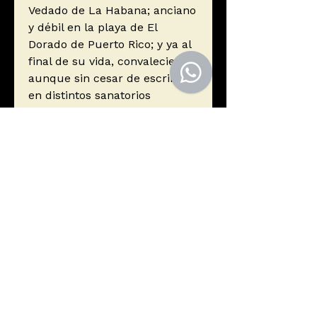
Vedado de La Habana; anciano
y débil en la playa de El
Dorado de Puerto Rico; y ya al
final de su vida, convaleciente,
aunque sin cesar de escribir,
en distintos sanatorios
americanos. El libro quedó
inacabado a la muerte de
Juan Ramón y así, como obra
en marcha, suspendida en el
tiempo y en pleno desarrollo,
se presenta Vida en esta
primera edición.
Autor
Jiménez, Juan Ramón